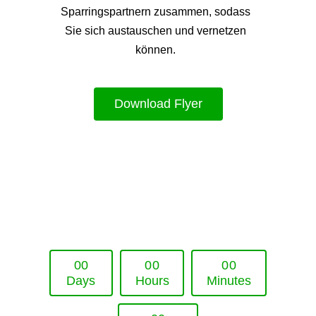
Sparringspartnern zusammen, sodass
Sie sich austauschen und vernetzen
können.
Download Flyer
Upcoming Event - 25. März 2026
Future Lounge in Frankfurt
0
0
0
0
0
0
Days
Hours
Minutes