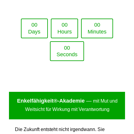
Upcoming Event - 25. März 2026
Future Lounge in Frankfurt
0
0
0
0
0
0
Days
Hours
Minutes
0
0
Seconds
Enkelfähigkei
t®-Akademie
—
mit Mut und
Weitsicht für Wirkung mit Verantwortung
Die Zukunft entsteht nicht irgendwann. Sie