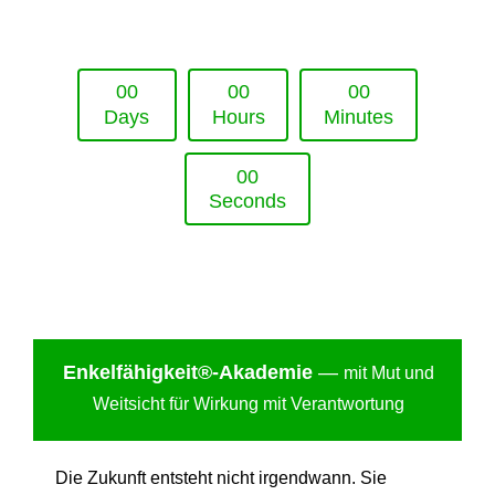
Upcoming Event - 25. März 2026
Future Lounge in Frankfurt
0
0
0
0
0
0
Days
Hours
Minutes
0
0
Seconds
Enkelfähigkei
t®-Akademie
—
mit Mut und
Weitsicht für Wirkung mit Verantwortung
Die Zukunft entsteht nicht irgendwann. Sie