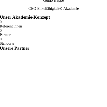
Guido Happe
CEO Enkelfähigkeit®-Akademie
Unser
Akademie-Konzept
0
+
Referent:innen
0
Partner
0
Standorte
Unsere Partner