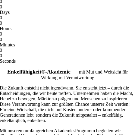
0
0
Days
0
0
Hours
0
0
Minutes
0
0
Seconds
Enkelfähigkei
t®-Akademie
—
mit Mut und Weitsicht für
Wirkung mit Verantwortung
Die Zukunft entsteht nicht irgendwann. Sie entsteht jetzt – durch die
Entscheidungen, die wir heute treffen. Unternehmen haben die Macht,
Hebel zu bewegen, Märkte zu prägen und Menschen zu inspirieren.
Diese Verantwortung kann zur größten Chance unserer Zeit werden:
Für eine Wirtschaft, die nicht auf Kosten anderer oder kommender
Generationen lebt, sondern die Zukunft mitgestaltet – enkelfähig,
enkeltauglich, enkeltreu.
Mit unserem umfangreichen Akademie-Programm begleiten wir