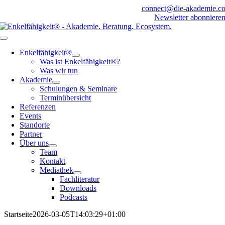
Zum
connect@die-akademie.c
Inhalt
Newsletter abonniere
springen
Toggle
Navigation
Enkelfähigkeit®
Was ist Enkelfähigkeit®?
Was wir tun
Akademie
Schulungen & Seminare
Terminübersicht
Referenzen
Events
Standorte
Partner
Über uns
Team
Kontakt
Mediathek
Fachliteratur
Downloads
Podcasts
Startseite
2026-03-05T14:03:29+01:00