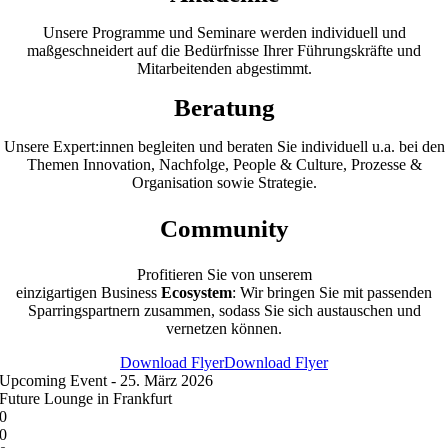
Unsere Programme und
Seminare werden individuell und
maßgeschneidert auf die
Bedürfnisse Ihrer Führungskräfte und
Mitarbeitenden abgestimmt.
Beratung
Unsere Expert:innen begleiten und beraten Sie individuell u.a. bei den
Themen
Innovation, Nachfolge, People & Culture, Prozesse &
Organisation sowie Strategie.
Community
Profitieren Sie von unsere
m
einzigartigen Business
Ecosystem
: Wir bringen Sie mit passenden
Sparringspartnern zusammen, sodass Sie sich austauschen und
vernetzen können.
Download Flyer
Download Flyer
Upcoming Event - 25. März 2026
Future Lounge in Frankfurt
0
0