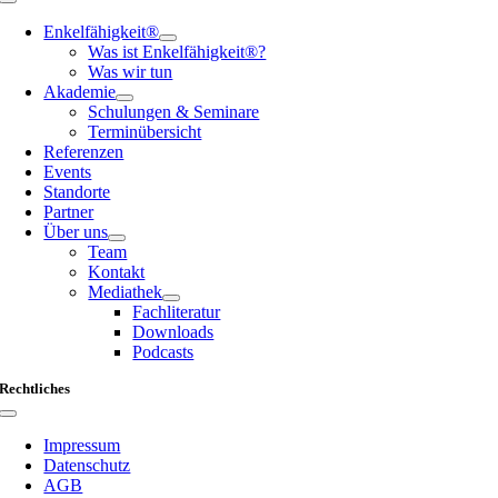
Toggle
Navigation
Enkelfähigkeit®
Was ist Enkelfähigkeit®?
Was wir tun
Akademie
Schulungen & Seminare
Terminübersicht
Referenzen
Events
Standorte
Partner
Über uns
Team
Kontakt
Mediathek
Fachliteratur
Downloads
Podcasts
Rechtliches
Toggle
Navigation
Impressum
Datenschutz
AGB