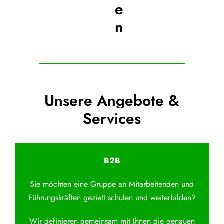
e
n
Unsere Angebote &
Services
B2B
Sie möchten eine Gruppe an Mitarbeitenden und
Führungskräften gezielt schulen und weiterbilden?
Wir definieren gemeinsam mit Ihnen die genauen