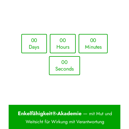
Upcoming Event - 25. März 2026
Future Lounge in Frankfurt
0
0
0
0
0
0
Days
Hours
Minutes
0
0
Seconds
Enkelfähigkei
t®-Akademie
—
mit Mut und
Weitsicht für Wirkung mit Verantwortung