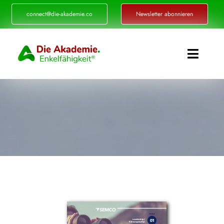
Zum
connect@die-akademie.co
Newsletter abonnieren
Inhalt
springen
Toggle
Naviga
Enkelfähigkeit®
Akademie
Referenzen
Events
Standorte