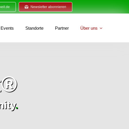
eit.de
Newsletter abonnieren
Events
Standorte
Partner
Über uns
t®
ity
.