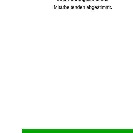
Mitarbeitenden abgestimmt.
Upcoming Event - 25. März 2026
Future Lounge in Frankfurt