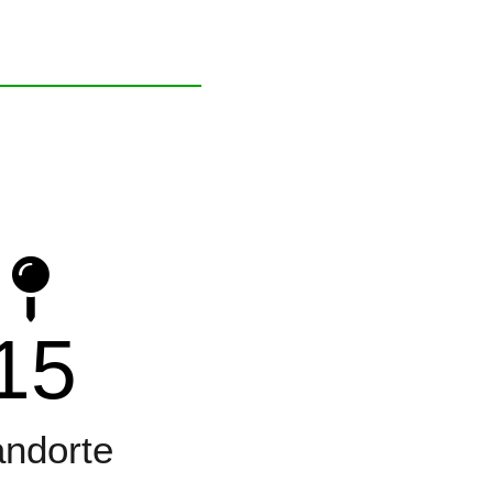
15
andorte