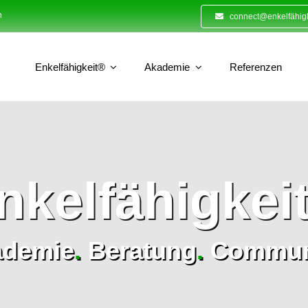
n
connect@enkelfähigk
Enkelfähigkeit®
Akademie
Referenzen
nkelfähigkei
ademie
.
Beratung
.
Commun