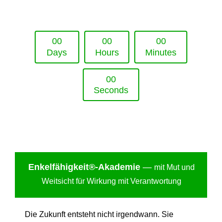
Upcoming Event - 25. März 2026
Future Lounge in Frankfurt
0
0
0
0
0
0
Days
Hours
Minutes
0
0
Seconds
Enkelfähigkei
t®-Akademie
—
mit Mut und
Weitsicht für Wirkung mit Verantwortung
Die Zukunft entsteht nicht irgendwann. Sie