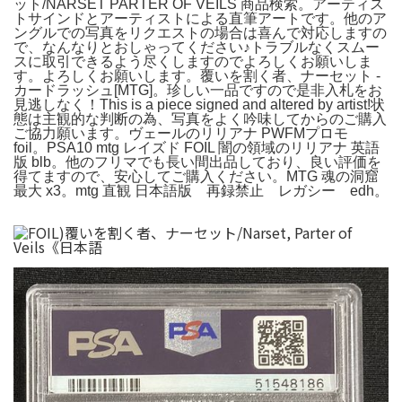
ット/NARSET PARTER OF VEILS 商品検索。アーティス
トサインドとアーティストによる直筆アートです。他のア
ングルでの写真をリクエストの場合は喜んで対応しますの
で、なんなりとおしゃってください♪トラブルなくスムー
スに取引できるよう尽くしますのでよろしくお願いしま
す。よろしくお願いします。覆いを割く者、ナーセット -
カードラッシュ[MTG]。珍しい一品ですので是非入札をお
見逃しなく！This is a piece signed and altered by artist!状
態は主観的な判断の為、写真をよく吟味してからのご購入
ご協力願います。ヴェールのリリアナ PWFMプロモ
foil。PSA10 mtg レイズド FOIL 闇の領域のリリアナ 英語
版 blb。他のフリマでも長い間出品しており、良い評価を
得てますので、安心してご購入ください。MTG 魂の洞窟
最大 x3。mtg 直観 日本語版 再録禁止 レガシー edh。