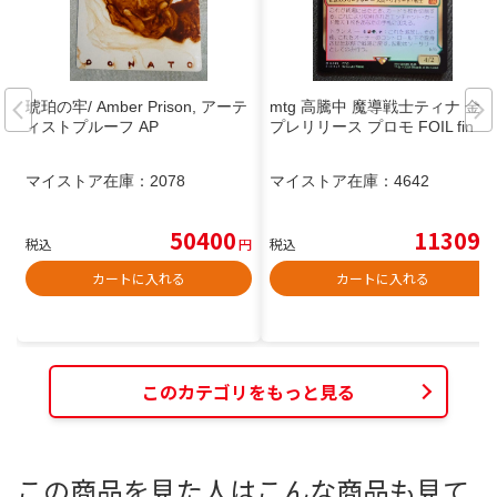
琥珀の牢/ Amber Prison, アーテ
mtg 高騰中 魔導戦士ティナ 金箔
ィストプルーフ AP
プレリリース プロモ FOIL fin
マイストア在庫：
2078
マイストア在庫：
4642
50400
11309
税込
円
税込
円
カートに入れる
カートに入れる
このカテゴリをもっと見る
この商品を見た人はこんな商品も見て