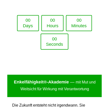
Upcoming Event - 25. März 2026
Future Lounge in Frankfurt
0
0
0
0
0
0
Days
Hours
Minutes
0
0
Seconds
Enkelfähigkei
t®-Akademie
—
mit Mut und
Weitsicht für Wirkung mit Verantwortung
Die Zukunft entsteht nicht irgendwann. Sie