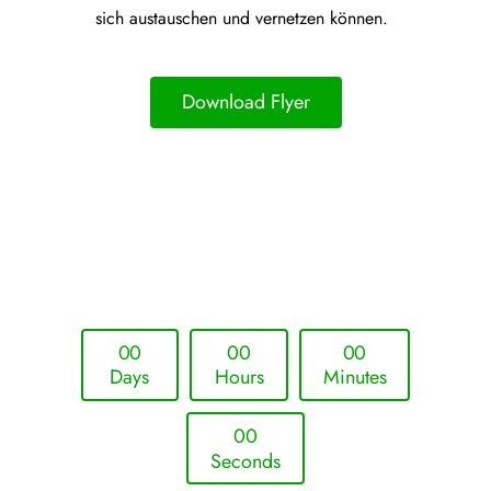
sich austauschen und vernetzen können.
Download Flyer
Upcoming Event - 25. März 2026
Future Lounge in Frankfurt
0
0
0
0
0
0
Days
Hours
Minutes
0
0
Seconds