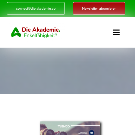
Zum
connect@die-akademie.co
Newsletter abonnieren
Inhalt
springen
Toggle
Naviga
Enkelfähigkeit®
Akademie
Referenzen
Events
Standorte