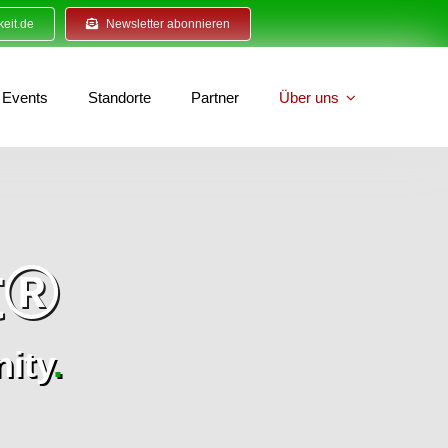
eit.de
Newsletter abonnieren
Events
Standorte
Partner
Über uns
t®
ity
.