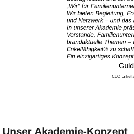
„Wir“ für Familienuntern
Wir bieten Begleitung, Fo
und Netzwerk – und das m
In unserer Akademie prä
Vorstände, Familienunte
brandaktuelle Themen – a
Enkelfähigkeit® zu schaf
Ein einzigartiges Konzept
Guid
CEO Enkelfä
Unser
Akademie-Konzept