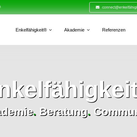
n
connect@enkelfähigk
Enkelfähigkeit®
Akademie
Referenzen
nkelfähigkei
ademie
.
Beratung
.
Commun