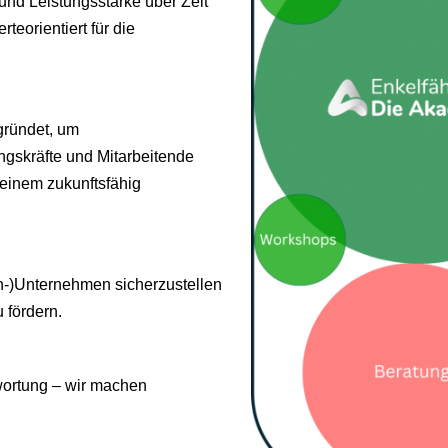
t und Leistungsstärke über Zeit
rteorientiert für die
gründet, um
ngskräfte und Mitarbeitende
einem zukunftsfähig
ien-)Unternehmen sicherzustellen
u fördern.
twortung – wir machen