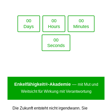
Upcoming Event - 25. März 2026
Future Lounge in Frankfurt
0
0
0
0
0
0
Days
Hours
Minutes
0
0
Seconds
Enkelfähigkei
t®-Akademie
—
mit Mut und
Weitsicht für Wirkung mit Verantwortung
Die Zukunft entsteht nicht irgendwann. Sie