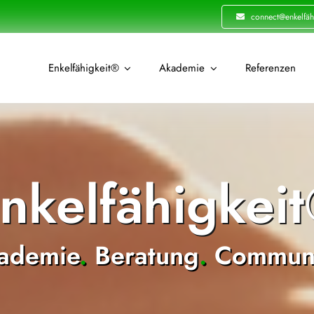
connect@enkelfäh
Enkelfähigkeit®
Akademie
Referenzen
nkelfähigkei
ademie
.
Beratung
.
Communi