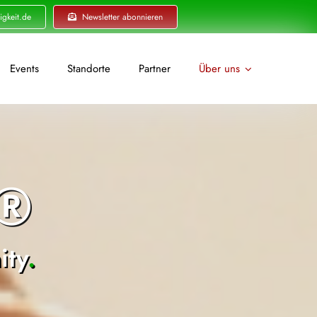
igkeit.de
Newsletter abonnieren
Events
Standorte
Partner
Über uns
t®
ty
.