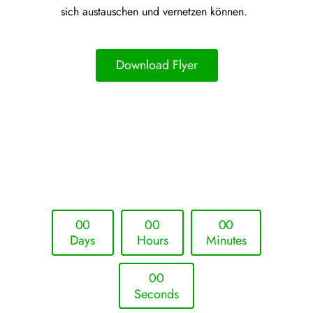
sich austauschen und vernetzen können.
Download Flyer
Upcoming Event - 25. März 2026
Future Lounge in Frankfurt
0
0
0
0
0
0
Days
Hours
Minutes
0
0
Seconds