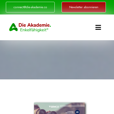
Zum
connect@die-akademie.co
Newsletter abonnieren
Inhalt
springen
Toggle
Naviga
Enkelfähigkeit®
Akademie
Referenzen
Events
Standorte