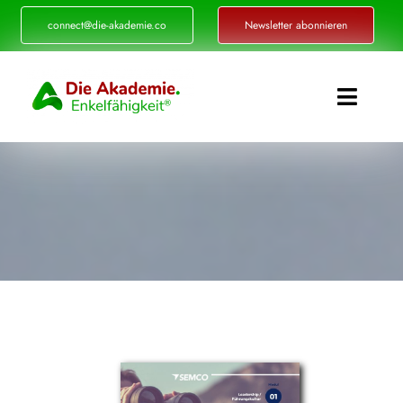
Zum
connect@die-akademie.co
Newsletter abonnieren
Inhalt
springen
Toggle
Naviga
Enkelfähigkeit®
Akademie
Referenzen
Events
Standorte