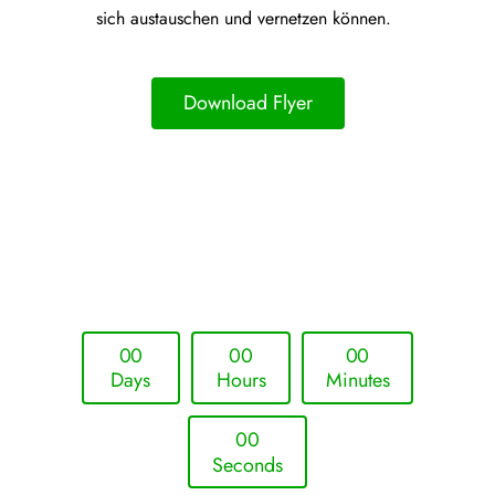
sich austauschen und vernetzen können.
Download Flyer
Upcoming Event - 25. März 2026
Future Lounge in Frankfurt
0
0
0
0
0
0
Days
Hours
Minutes
0
0
Seconds