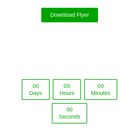
Download Flyer
Upcoming Event - 25. März 2026
Future Lounge in Frankfurt
0
0
0
0
0
0
Days
Hours
Minutes
0
0
Seconds