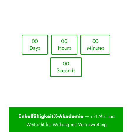
Upcoming Event - 25. März 2026
Future Lounge in Frankfurt
0
0
0
0
0
0
Days
Hours
Minutes
0
0
Seconds
Enkelfähigkei
t®-Akademie
—
mit Mut und
Weitsicht für Wirkung mit Verantwortung