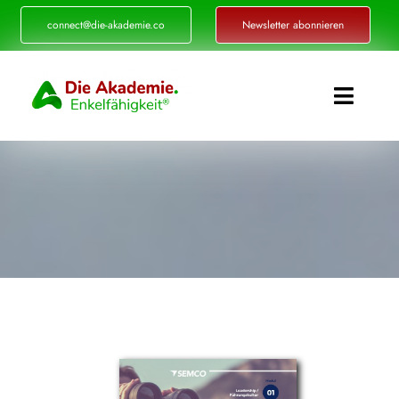
Zum
connect@die-akademie.co
Newsletter abonnieren
Inhalt
springen
Toggle
Naviga
Enkelfähigkeit®
Akademie
Referenzen
Events
Standorte