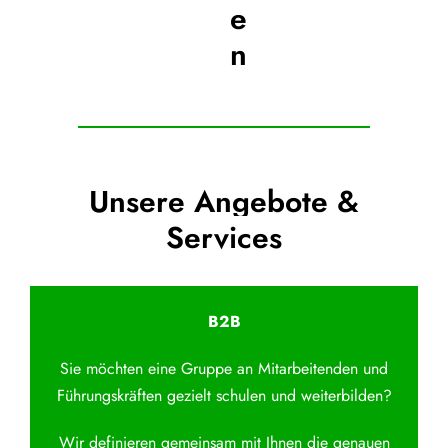
e
n
Unsere Angebote &
Services
B2B
Sie möchten eine Gruppe an Mitarbeitenden und
Führungskräften gezielt schulen und weiterbilden?
Wir definieren gemeinsam mit Ihnen die genauen