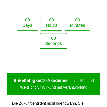
Upcoming Event - 25. März 2026
Future Lounge in Frankfurt
0
0
0
0
0
0
Days
Hours
Minutes
0
0
Seconds
Enkelfähigkei
t®-Akademie
—
mit Mut und
Weitsicht für Wirkung mit Verantwortung
Die Zukunft entsteht nicht irgendwann. Sie