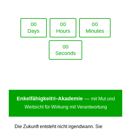
Upcoming Event - 25. März 2026
Future Lounge in Frankfurt
0
0
0
0
0
0
Days
Hours
Minutes
0
0
Seconds
Enkelfähigkei
t®-Akademie
—
mit Mut und
Weitsicht für Wirkung mit Verantwortung
Die Zukunft entsteht nicht irgendwann. Sie