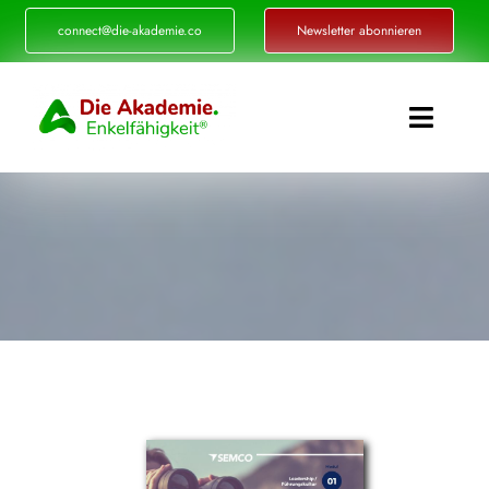
Zum
connect@die-akademie.co
Newsletter abonnieren
Inhalt
springen
Toggle
Naviga
Enkelfähigkeit®
Akademie
Referenzen
Events
Standorte