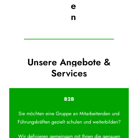
e
n
Unsere Angebote &
Services
B2B
Sie möchten eine Gruppe an Mitarbeitenden und
Führungskräften gezielt schulen und weiterbilden?
Wir definieren gemeinsam mit Ihnen die genauen