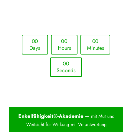
Upcoming Event - 25. März 2026
Future Lounge in Frankfurt
0
0
0
0
0
0
Days
Hours
Minutes
0
0
Seconds
Enkelfähigkei
t®-Akademie
—
mit Mut und
Weitsicht für Wirkung mit Verantwortung