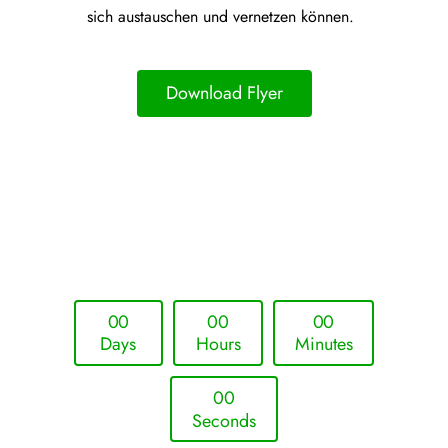
sich austauschen und vernetzen können.
Download Flyer
Upcoming Event - 25. März 2026
Future Lounge in Frankfurt
0
0
0
0
0
0
Days
Hours
Minutes
0
0
Seconds