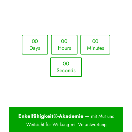
Upcoming Event - 25. März 2026
Future Lounge in Frankfurt
0
0
0
0
0
0
Days
Hours
Minutes
0
0
Seconds
Enkelfähigkei
t®-Akademie
—
mit Mut und
Weitsicht für Wirkung mit Verantwortung