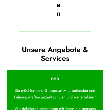
e
n
Unsere Angebote &
Services
B2B
Sie möchten eine Gruppe an Mitarbeitenden und
Führungskräften gezielt schulen und weiterbilden?
Wir definieren gemeinsam mit Ihnen die genauen