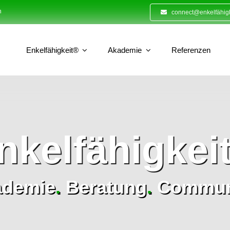
n
connect@enkelfähigk
Enkelfähigkeit®
Akademie
Referenzen
nkelfähigkei
ademie
.
Beratung
.
Commun