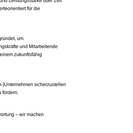
t und Leistungsstärke über Zeit
rteorientiert für die
gründet, um
ngskräfte und Mitarbeitende
einem zukunftsfähig
ien-)Unternehmen sicherzustellen
u fördern.
twortung – wir machen