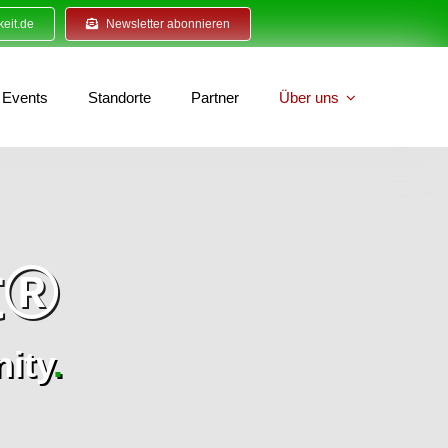
eit.de
Newsletter abonnieren
Events
Standorte
Partner
Über uns
t®
ity
.