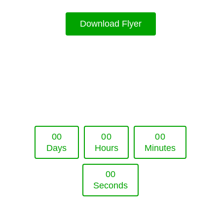
Download Flyer
Upcoming Event - 25. März 2026
Future Lounge in Frankfurt
0
0
0
0
0
0
Days
Hours
Minutes
0
0
Seconds