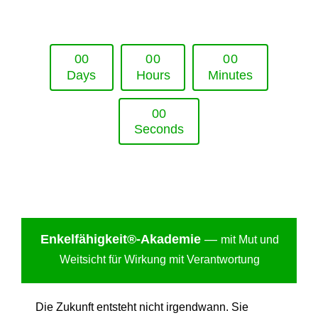
Upcoming Event - 25. März 2026
Future Lounge in Frankfurt
0
0
0
0
0
0
Days
Hours
Minutes
0
0
Seconds
Enkelfähigkei
t®-Akademie
—
mit Mut und
Weitsicht für Wirkung mit Verantwortung
Die Zukunft entsteht nicht irgendwann. Sie