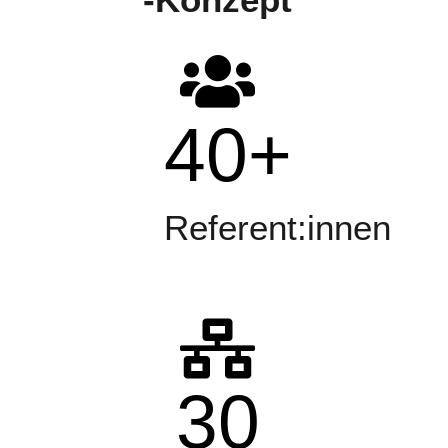
40
+
Referent:innen
30