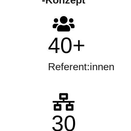
40
+
Referent:innen
30