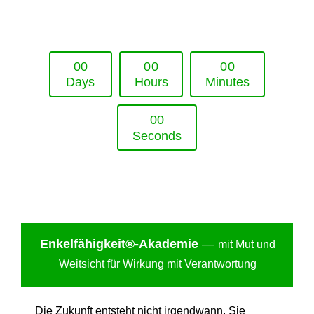
Upcoming Event - 25. März 2026
Future Lounge in Frankfurt
0
0
0
0
0
0
Days
Hours
Minutes
0
0
Seconds
Enkelfähigkei
t®-Akademie
—
mit Mut und
Weitsicht für Wirkung mit Verantwortung
Die Zukunft entsteht nicht irgendwann. Sie