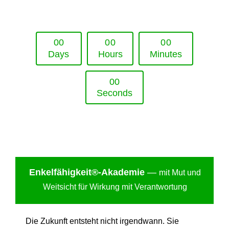
Upcoming Event - 25. März 2026
Future Lounge in Frankfurt
0
0
0
0
0
0
Days
Hours
Minutes
0
0
Seconds
Enkelfähigkei
t®-Akademie
—
mit Mut und
Weitsicht für Wirkung mit Verantwortung
Die Zukunft entsteht nicht irgendwann. Sie