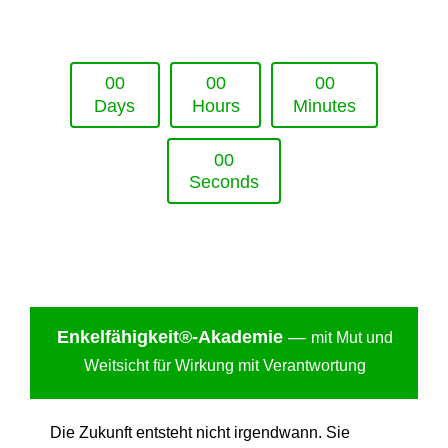
Upcoming Event - 25. März 2026
Future Lounge in Frankfurt
0
0
0
0
0
0
Days
Hours
Minutes
0
0
Seconds
Enkelfähigkei
t®-Akademie
—
mit Mut und
Weitsicht für Wirkung mit Verantwortung
Die Zukunft entsteht nicht irgendwann. Sie