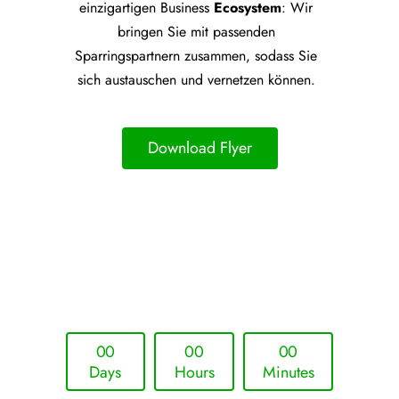
einzigartigen Business
Ecosystem
: Wir
bringen Sie mit passenden
Sparringspartnern zusammen, sodass Sie
sich austauschen und vernetzen können.
Download Flyer
Upcoming Event - 25. März 2026
Future Lounge in Frankfurt
0
0
0
0
0
0
Days
Hours
Minutes