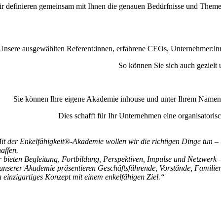
r definieren gemeinsam mit Ihnen die genauen Bedürfnisse und Themen
Unsere ausgewählten Referent:innen, erfahrene CEOs, Unternehmer:innen,
So können Sie sich auch gezielt
Sie können Ihre eigene Akademie inhouse und unter Ihrem Namen gr
Dies schafft für Ihr Unternehmen eine organisatorisc
it der
Enkelfähigkeit®-Akademie
wollen wir die richtigen Dinge tun – 
haffen.
r bieten Begleitung, Fortbildung, Perspektiven, Impulse und Netzwerk 
 unserer Akademie präsentieren Geschäftsführende, Vorstände, Famili
n einzigartiges Konzept mit einem enkelfähigen Ziel.“