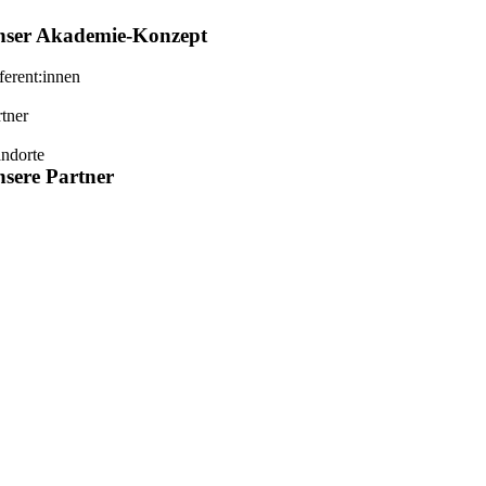
nser
Akademie-Konzept
ferent:innen
rtner
andorte
sere Partner