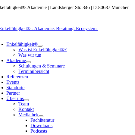
Zum
kelfähigkeit®-Akademie | Landsberger Str. 346 | D-80687 München
Inhalt
springen
oggle
avigation
Enkelfähigkeit®
Was ist Enkelfähigkeit®?
Was wir tun
Akademie
Schulungen & Seminare
Terminübersicht
Referenzen
Events
Standorte
Partner
Über uns
Team
Kontakt
Mediathek
Fachliteratur
Downloads
Podcasts