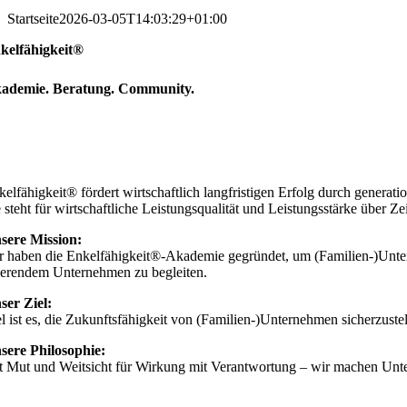
Startseite
2026-03-05T14:03:29+01:00
kelfähigkeit®
ademie
.
Beratung
.
Community
.
kelfähigkeit® fördert wirtschaftlich langfristigen Erfolg durch genera
 steht für wirtschaftliche Leistungsqualität und Leistungsstärke über Ze
sere
Mission:
r haben die Enkelfähigkeit®-Akademie gegründet, um (Familien-)Unter
ierendem Unternehmen zu begleiten.
ser Ziel:
el ist es, die Zukunftsfähigkeit von (Familien-)Unternehmen sicherzustel
sere Philosophie:
t Mut und Weitsicht für Wirkung mit Verantwortung – wir machen Unt