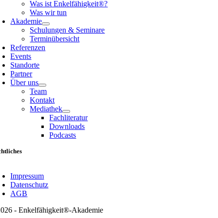
Was ist Enkelfähigkeit®?
Was wir tun
Akademie
Schulungen & Seminare
Terminübersicht
Referenzen
Events
Standorte
Partner
Über uns
Team
Kontakt
Mediathek
Fachliteratur
Downloads
Podcasts
htliches
oggle
avigation
Impressum
Datenschutz
AGB
026 - Enkelfähigkeit®-Akademie