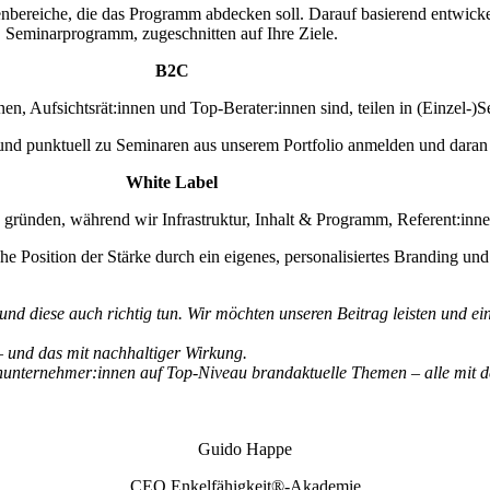
bereiche, die das Programm abdecken soll. Darauf basierend entwicke
Seminarprogramm, zugeschnitten auf Ihre Ziele.
B2C
 Aufsichtsrät:innen und Top-Berater:innen sind, teilen in (Einzel-)Se
 und punktuell zu Seminaren aus unserem Portfolio anmelden und daran
White Label
ünden, während wir Infrastruktur, Inhalt & Programm, Referent:innen u
he Position der Stärke durch ein eigenes, personalisiertes Branding und
und diese auch richtig tun.
Wir möchten unseren Beitrag leisten und e
– und das mit nachhaltiger Wirkung.
enunternehmer:innen auf Top-Niveau brandaktuelle Themen – alle mit 
Guido Happe
CEO Enkelfähigkeit®-Akademie