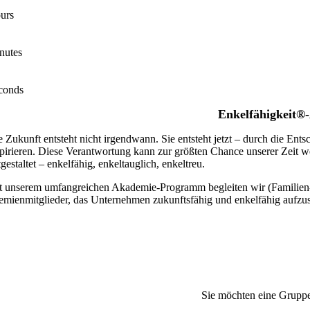
urs
nutes
conds
Enkelfähigkei
t®
e Zukunft entsteht nicht irgendwann. Sie entsteht jetzt – durch die E
spirieren. Diese Verantwortung kann zur größten Chance unserer Zeit w
gestaltet – enkelfähig, enkeltauglich, enkeltreu.
t unserem umfangreichen Akademie-Programm begleiten wir (Familien-
emienmitglieder, das Unternehmen zukunftsfähig und enkelfähig aufzus
Sie möchten eine Gruppe