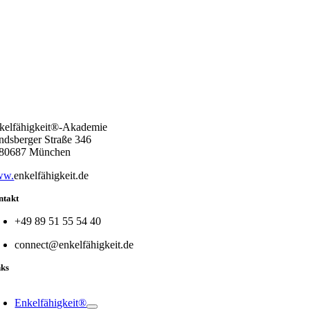
kelfähigkeit®-Akademie
ndsberger Straße 346
80687 München
ww.
enkelfähigkeit.de
ntakt
+49 89 51 55 54 40
connect@enkelfähigkeit.de
nks
oggle
avigation
Enkelfähigkeit®