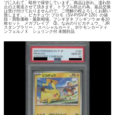
ブに入れて、暗所で保管しています。商品は折れ、濡れ防
止の上発送させて頂きます。トラブル防止の為、返品交換
は受け付けておりませんので、ご理解の程よろしくお願い
致します。。ピカチュウ: プロモ（SV-P/SV-P 120）の値
段・買取価格・最新相場。フシギダネ フシギソウ ar 各10
枚セット メガブレイブ ③。なみのりピカチュウ_「JR
スタンプラリー」 スペシャルカード。ポケモンカードイ
ンフェルノＸ シュリンク付 未開封品