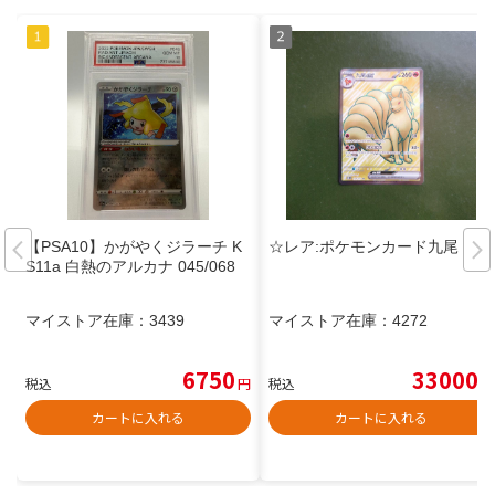
【PSA10】かがやくジラーチ K
☆レア:ポケモンカード九尾
S11a 白熱のアルカナ 045/068
マイストア在庫：
3439
マイストア在庫：
4272
6750
33000
税込
円
税込
円
カートに入れる
カートに入れる