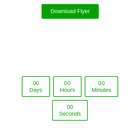
Download Flyer
Upcoming Event - 25. März 2026
Future Lounge in Frankfurt
0
0
0
0
0
0
Days
Hours
Minutes
0
0
Seconds