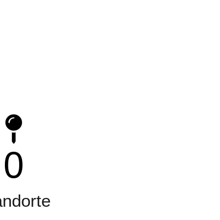
0
andorte