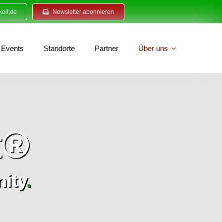
eit.de
Newsletter abonnieren
Events
Standorte
Partner
Über uns
t®
ity
.