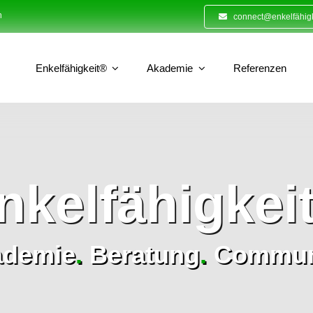
n
connect@enkelfähigk
Enkelfähigkeit®
Akademie
Referenzen
nkelfähigkei
ademie
.
Beratung
.
Commun