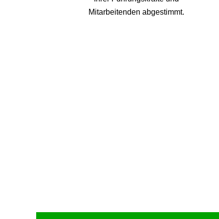
Mitarbeitenden abgestimmt.
Upcoming Event - 25. März 2026
Future Lounge in Frankfurt