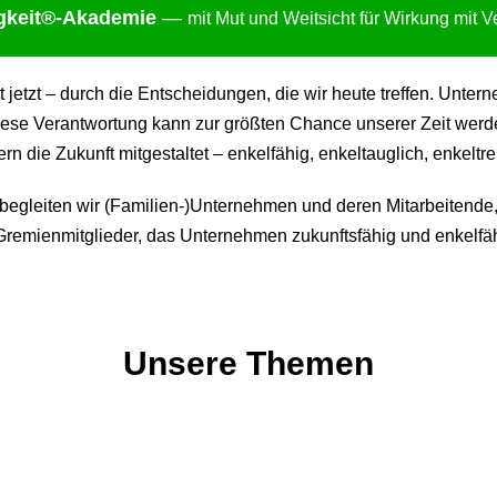
gkei
t®-Akademie
—
mit Mut und Weitsicht für Wirkung mit 
ht jetzt – durch die Entscheidungen, die wir heute treffen. Un
ese Verantwortung kann zur größten Chance unserer Zeit werden:
 die Zukunft mitgestaltet – enkelfähig, enkeltauglich, enkeltre
gleiten wir (Familien-)Unternehmen und deren Mitarbeitende,
remienmitglieder, das Unternehmen zukunftsfähig und enkelfäh
Unsere Themen