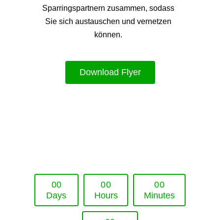
Sparringspartnern zusammen, sodass
Sie sich austauschen und vernetzen
können.
Download Flyer
Upcoming Event - 25. März 2026
Future Lounge in Frankfurt
0
0
0
0
0
0
Days
Hours
Minutes