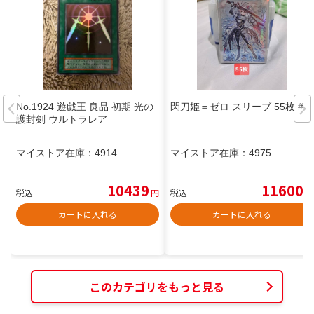
No.1924 遊戯王 良品 初期 光の
閃刀姫＝ゼロ スリーブ 55枚 #2
護封剣 ウルトラレア
マイストア在庫：
4914
マイストア在庫：
4975
10439
11600
税込
円
税込
円
カートに入れる
カートに入れる
このカテゴリをもっと見る