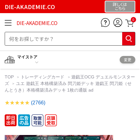
詳しくは
DIE-AKADEMIE.CO
こちら
0
DIE-AKADEMIE.CO
マイストア
変更
TOP
トレーディングカード
遊戯王OCG デュエルモンスター
ズ
ユエ 遊戯王 本格構築済み 閃刀姫デッキ 遊戯王 閃刀姫（せ
んとうき）本格構築済みデッキ 1枚の通販 ad
(2766)