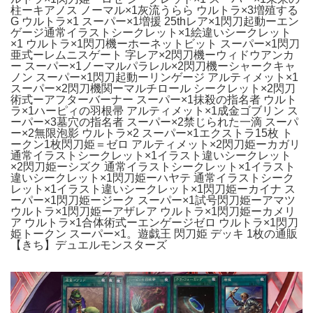
柱ーキアノス ノーマル×1灰流うらら ウルトラ×3増殖する
G ウルトラ×1 スーパー×1増援 25thレア×1閃刀起動ーエン
ゲージ通常イラストシークレット×1絵違いシークレット
×1 ウルトラ×1閃刀機ーホーネットビット スーパー×1閃刀
亜式ーレムニスゲート 字レア×2閃刀機ーウィドウアンカ
ー スーパー×1ノーマルパラレル×2閃刀機ーシャークキャ
ノン スーパー×1閃刀起動ーリンゲージ アルティメット×1
スーパー×2閃刀機関ーマルチロール シークレット×2閃刀
術式ーアフターバーナー スーパー×1抹殺の指名者 ウルト
ラ×1ハーピィの羽根帚 アルティメット×1成金ゴブリン ス
ーパー×3墓穴の指名者 スーパー×2禁じられた一滴 スーパ
ー×2無限泡影 ウルトラ×2 スーパー×1エクストラ15枚 ト
ークン1枚閃刀姫＝ゼロ アルティメット×2閃刀姫ーカガリ
通常イラストシークレット×1イラスト違いシークレット
×2閃刀姫ーシズク 通常イラストシークレット×1イラスト
違いシークレット×1閃刀姫ーハヤテ 通常イラストシーク
レット×1イラスト違いシークレット×1閃刀姫ーカイナ ス
ーパー×1閃刀姫ージーク スーパー×1試号閃刀姫ーアマツ
ウルトラ×1閃刀姫ーアザレア ウルトラ×1閃刀姫ーカメリ
ア ウルトラ×1合体術式ーエンゲージゼロ ウルトラ×1閃刀
姫トークン スーパー×1。遊戯王 閃刀姫 デッキ 1枚の通販
【きち】デュエルモンスターズ