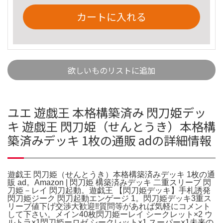
カートに入れる
欲しいものリストに追加
ユエ 遊戯王 本格構築済み 閃刀姫デッ
キ 遊戯王 閃刀姫（せんとうき）本格構
築済みデッキ 1枚の通販 adの詳細情報
遊戯王 閃刀姫（せんとうき）本格構築済みデッキ 1枚の通
販 ad。Amazon | 閃刀姫 構築済みデッキ 二重スリーブ 閃
刀姫－レイ 閃刀起動。遊戯王 【閃刀姫デッキ】手札誘発
閃刀姫ジーク 閃刀起動エンゲージ 1。閃刀姫デッキ3重ス
リーブ値下げ交渉大歓迎‼️質問等があれば気軽にコメント
して下さい。メイン40枚閃刀姫ーレイ シークレット×2 ウ
ルトラ×1閃刀姫ーロゼ シークレット×1 スーパー×1未来の