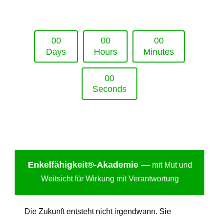
Upcoming Event - 25. März 2026
Future Lounge in Frankfurt
0
0
0
0
0
0
Days
Hours
Minutes
0
0
Seconds
Enkelfähigkei
t®-Akademie
—
mit Mut und
Weitsicht für Wirkung mit Verantwortung
Die Zukunft entsteht nicht irgendwann. Sie