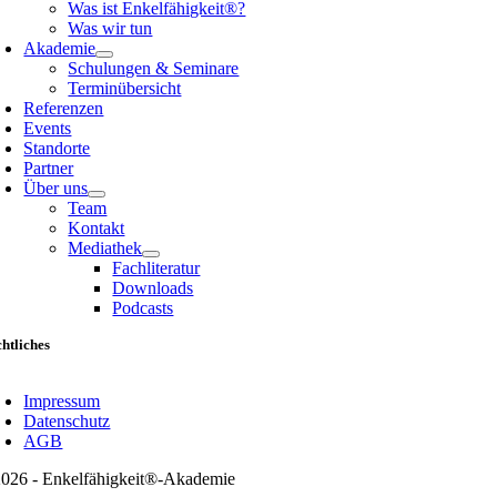
Was ist Enkelfähigkeit®?
Was wir tun
Akademie
Schulungen & Seminare
Terminübersicht
Referenzen
Events
Standorte
Partner
Über uns
Team
Kontakt
Mediathek
Fachliteratur
Downloads
Podcasts
htliches
oggle
avigation
Impressum
Datenschutz
AGB
026 - Enkelfähigkeit®-Akademie