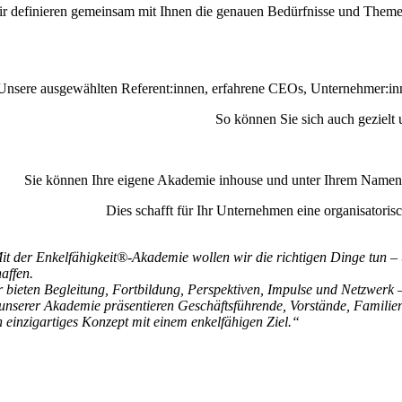
r definieren gemeinsam mit Ihnen die genauen Bedürfnisse und Themen
Unsere ausgewählten Referent:innen, erfahrene CEOs, Unternehmer:innen,
So können Sie sich auch gezielt
Sie können Ihre eigene Akademie inhouse und unter Ihrem Namen gr
Dies schafft für Ihr Unternehmen eine organisatorisc
it der
Enkelfähigkeit®-Akademie
wollen wir die richtigen Dinge tun – 
haffen.
r bieten Begleitung, Fortbildung, Perspektiven, Impulse und Netzwerk 
 unserer Akademie präsentieren Geschäftsführende, Vorstände, Famili
n einzigartiges Konzept mit einem enkelfähigen Ziel.“