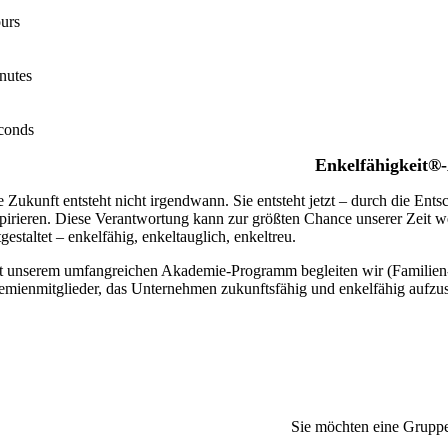
urs
nutes
conds
Enkelfähigkei
t®
e Zukunft entsteht nicht irgendwann. Sie entsteht jetzt – durch die E
spirieren. Diese Verantwortung kann zur größten Chance unserer Zeit w
gestaltet – enkelfähig, enkeltauglich, enkeltreu.
t unserem umfangreichen Akademie-Programm begleiten wir (Familien-
emienmitglieder, das Unternehmen zukunftsfähig und enkelfähig aufzus
Sie möchten eine Gruppe