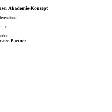
nser
Akademie-Konzept
ferent:innen
rtner
andorte
sere Partner