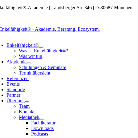
Zum
kelfähigkeit®-Akademie | Landsberger Str. 346 | D-80687 München
Inhalt
springen
oggle
avigation
Enkelfähigkeit®
Was ist Enkelfähigkeit®?
Was wir tun
Akademie
Schulungen & Seminare
Terminübersicht
Referenzen
Events
Standorte
Partner
Über uns
Team
Kontakt
Mediathek
Fachliteratur
Downloads
Podcasts