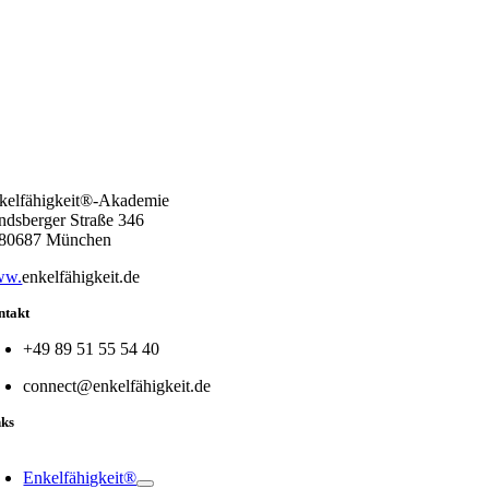
kelfähigkeit®-Akademie
ndsberger Straße 346
80687 München
ww.
enkelfähigkeit.de
ntakt
+49 89 51 55 54 40
connect@enkelfähigkeit.de
nks
oggle
avigation
Enkelfähigkeit®