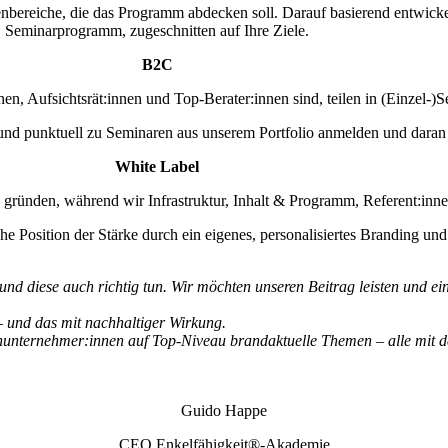
bereiche, die das Programm abdecken soll. Darauf basierend entwicke
Seminarprogramm, zugeschnitten auf Ihre Ziele.
B2C
 Aufsichtsrät:innen und Top-Berater:innen sind, teilen in (Einzel-)Se
 und punktuell zu Seminaren aus unserem Portfolio anmelden und daran
White Label
ünden, während wir Infrastruktur, Inhalt & Programm, Referent:innen u
he Position der Stärke durch ein eigenes, personalisiertes Branding und
und diese auch richtig tun.
Wir möchten unseren Beitrag leisten und e
– und das mit nachhaltiger Wirkung.
enunternehmer:innen auf Top-Niveau brandaktuelle Themen – alle mit 
Guido Happe
CEO Enkelfähigkeit®-Akademie