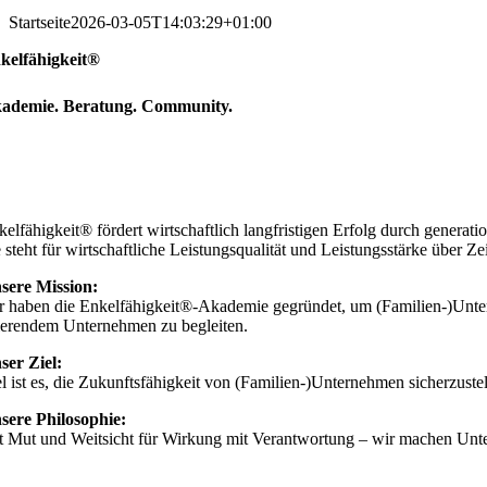
Startseite
2026-03-05T14:03:29+01:00
kelfähigkeit®
ademie
.
Beratung
.
Community
.
kelfähigkeit® fördert wirtschaftlich langfristigen Erfolg durch genera
 steht für wirtschaftliche Leistungsqualität und Leistungsstärke über Ze
sere
Mission:
r haben die Enkelfähigkeit®-Akademie gegründet, um (Familien-)Unter
ierendem Unternehmen zu begleiten.
ser Ziel:
el ist es, die Zukunftsfähigkeit von (Familien-)Unternehmen sicherzustel
sere Philosophie:
t Mut und Weitsicht für Wirkung mit Verantwortung – wir machen Unt