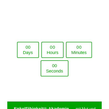
Upcoming Event - 25. März 2026
Future Lounge in Frankfurt
0
0
0
0
0
0
Days
Hours
Minutes
0
0
Seconds
Enkelfähigkei
t®-Akademie
—
mit Mut und