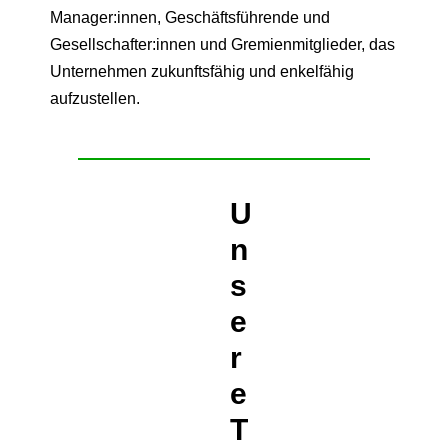
Manager:innen, Geschäftsführende und
Gesellschafter:innen und Gremienmitglieder, das
Unternehmen zukunftsfähig und enkelfähig
aufzustellen.
U
n
s
e
r
e
T