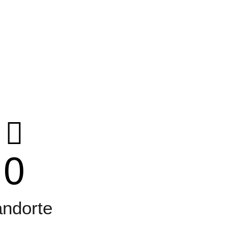
0
andorte