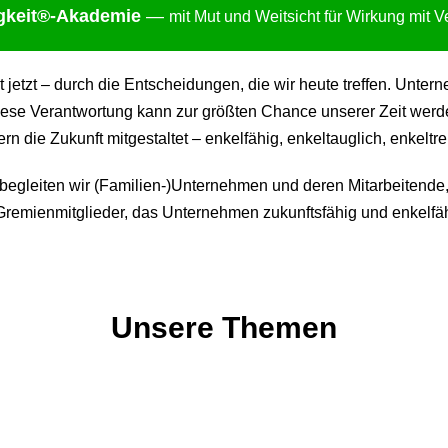
gkei
t®-Akademie
—
mit Mut und Weitsicht für Wirkung mit 
ht jetzt – durch die Entscheidungen, die wir heute treffen. Un
ese Verantwortung kann zur größten Chance unserer Zeit werden:
 die Zukunft mitgestaltet – enkelfähig, enkeltauglich, enkeltre
gleiten wir (Familien-)Unternehmen und deren Mitarbeitende,
remienmitglieder, das Unternehmen zukunftsfähig und enkelfäh
Unsere Themen