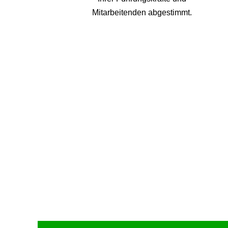
Mitarbeitenden abgestimmt.
Upcoming Event - 25. März 2026
Future Lounge in Frankfurt