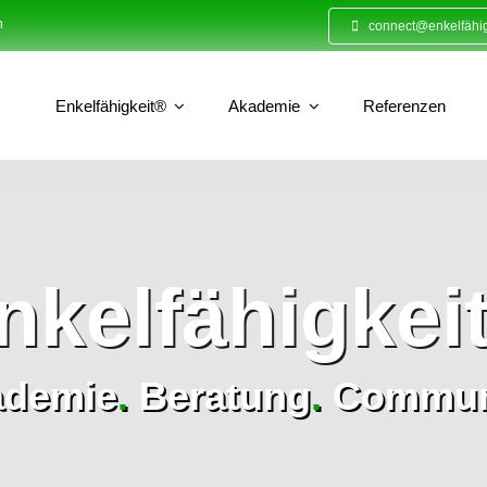
n
connect@enkelfähig
Enkelfähigkeit®
Akademie
Referenzen
nkelfähigkei
ademie
.
Beratung
.
Commun