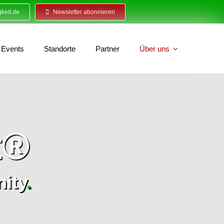
keit.de
Newsletter abonnieren
Events
Standorte
Partner
Über uns
t®
ity
.