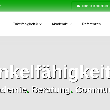
n
connect@enkelfähigk
Enkelfähigkeit®
Akademie
Referenzen
nkelfähigkei
ademie
.
Beratung
.
Commun