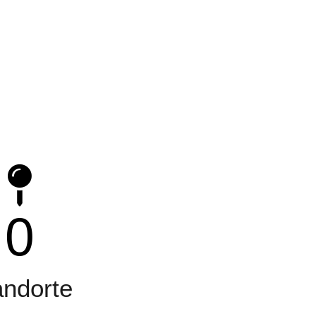
0
andorte