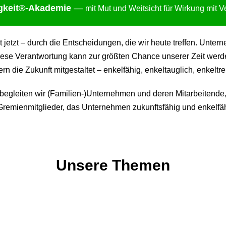
gkei
t®-Akademie
—
mit Mut und Weitsicht für Wirkung mit 
ht jetzt – durch die Entscheidungen, die wir heute treffen. Un
ese Verantwortung kann zur größten Chance unserer Zeit werden:
 die Zukunft mitgestaltet – enkelfähig, enkeltauglich, enkeltre
gleiten wir (Familien-)Unternehmen und deren Mitarbeitende,
remienmitglieder, das Unternehmen zukunftsfähig und enkelfäh
Unsere Themen