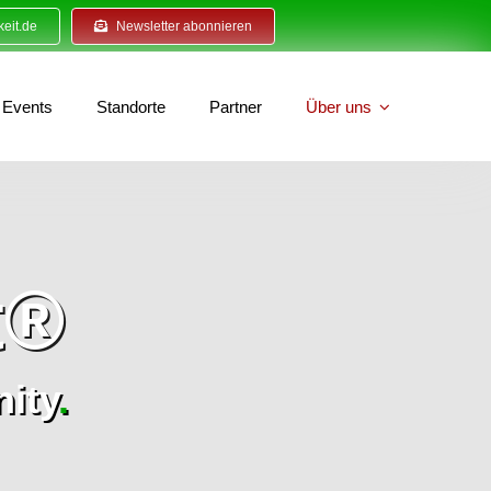
eit.de
Newsletter abonnieren
Events
Standorte
Partner
Über uns
t®
ity
.