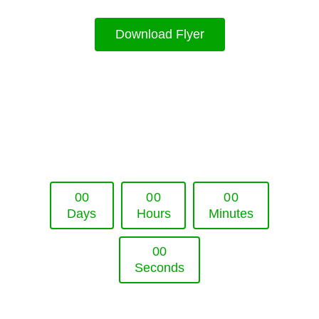
Download Flyer
Upcoming Event - 25. März 2026
Future Lounge in Frankfurt
0
0
0
0
0
0
Days
Hours
Minutes
0
0
Seconds