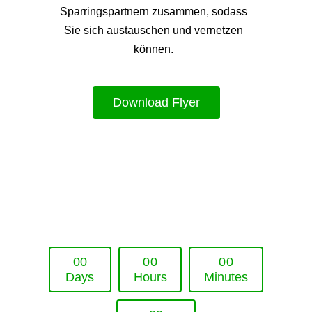
Sparringspartnern zusammen, sodass
Sie sich austauschen und vernetzen
können.
Download Flyer
Upcoming Event - 25. März 2026
Future Lounge in Frankfurt
0
0
0
0
0
0
Days
Hours
Minutes