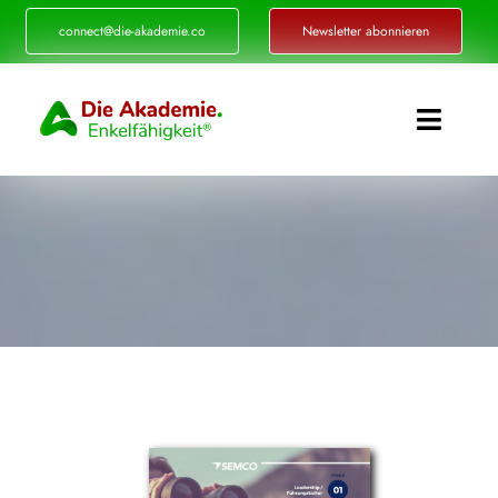
Zum
connect@die-akademie.co
Newsletter abonnieren
Inhalt
springen
Toggle
Naviga
Enkelfähigkeit®
Akademie
Referenzen
Events
Standorte