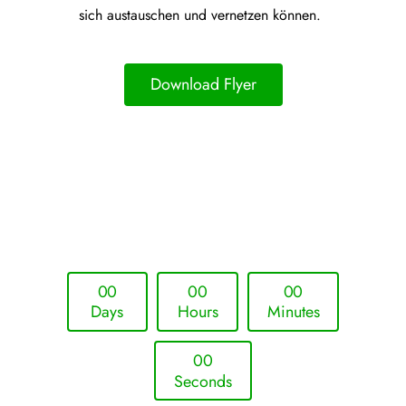
sich austauschen und vernetzen können.
Download Flyer
Upcoming Event - 25. März 2026
Future Lounge in Frankfurt
0
0
0
0
0
0
Days
Hours
Minutes
0
0
Seconds