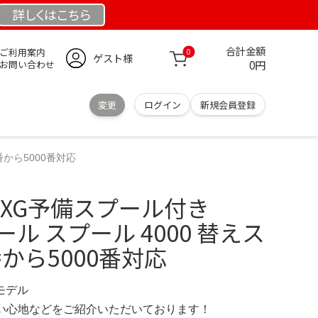
詳しくは
こちら
合計金額
ご利用案内
0
ゲスト様
0円
お問い合わせ
変更
ログイン
新規会員登録
0番から5000番対応
00XG予備スプール付き
リール スプール 4000 替えス
番から5000番対応
定モデル
の使い心地などをご紹介いただいております！