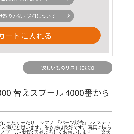
け取り方法・送料について
カートに入れる
欲しいものリストに追加
000 替えスプール 4000番から
の大地を行ったり来たり。シマノ 『パーツ販売』 22 ステラ
用回数は6回未満だと思います。巻き感は良好です。写真に映ら
: 予備スプール- 状態: 美品よろしくお願いします。。楽天