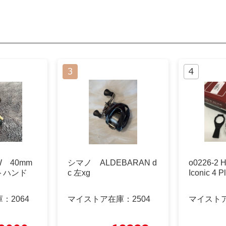
 40mm
シマノ ALDEBARAN d
o0226-2 H
トハンド
c 左xg
Iconic 4
庫：
2064
マイストア在庫：
2504
マイスト