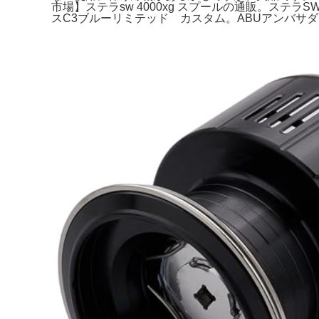
市場】ステラsw 4000xg スプールの通販。ステラSW
スC3ブルーリミテッド カスタム。ABUアンバサダ