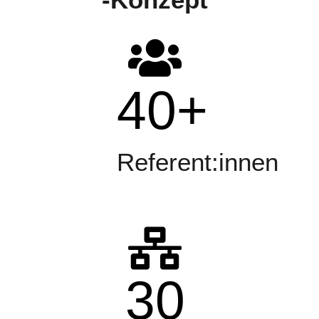
40
+
Referent:innen
30