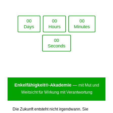
Upcoming Event - 25. März 2026
Future Lounge in Frankfurt
0
0
0
0
0
0
Days
Hours
Minutes
0
0
Seconds
Enkelfähigkei
t®-Akademie
—
mit Mut und
Weitsicht für Wirkung mit Verantwortung
Die Zukunft entsteht nicht irgendwann. Sie