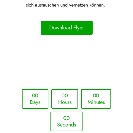
sich austauschen und vernetzen können.
Download Flyer
Upcoming Event - 25. März 2026
Future Lounge in Frankfurt
0
0
0
0
0
0
Days
Hours
Minutes
0
0
Seconds