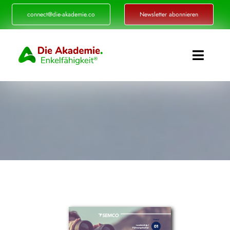
Zum
connect@die-akademie.co
Newsletter abonnieren
Inhalt
springen
Toggle
Naviga
Enkelfähigkeit®
Akademie
Referenzen
Events
Standorte