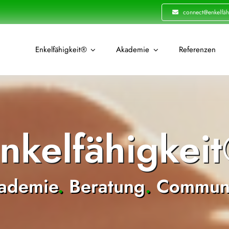
connect@enkelfäh
Enkelfähigkeit®
Akademie
Referenzen
nkelfähigkei
ademie
.
Beratung
.
Communi