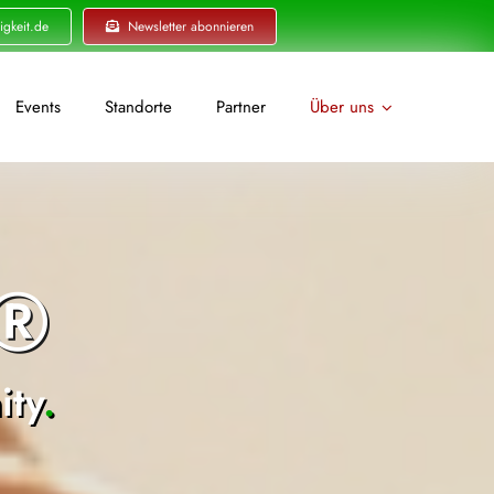
igkeit.de
Newsletter abonnieren
Events
Standorte
Partner
Über uns
t®
ty
.